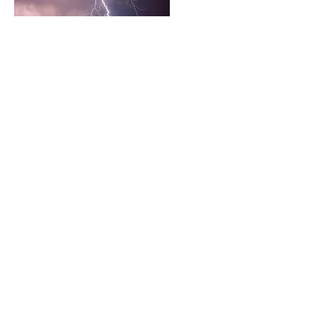
Bis zu 1'000'000 Volt Spannung und
30'000 Ampère Strom lassen die Luft
explosionsartig aufleuchten – begleitet von
einem Knall oder fernem Donnergrollen.
Blitze sind näher, als man denkt: In der
Schweiz trifft es jeden Quadratkilometer im
Schnitt fünfmal pro Jahr. Die Folgen können
erheblich sein.
mehr erfahren...